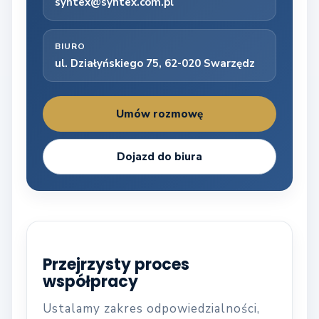
syntex@syntex.com.pl
BIURO
ul. Działyńskiego 75, 62-020 Swarzędz
Umów rozmowę
Dojazd do biura
Przejrzysty proces
współpracy
Ustalamy zakres odpowiedzialności,