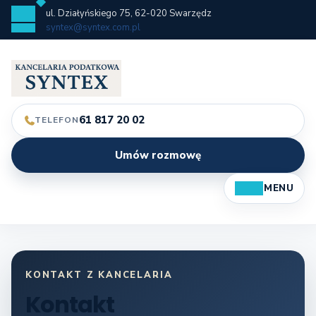
Skip
ul. Działyńskiego 75, 62-020 Swarzędz
to
syntex@syntex.com.pl
content
61 817 20 02
TELEFON
Umów rozmowę
MENU
Open
Butt
KONTAKT Z KANCELARIA
Kontakt