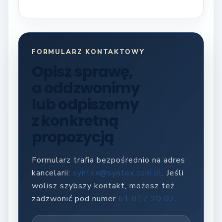
FORMULARZ KONTAKTOWY
Opisz sprawę,
a oddzwonimy
lub odpiszemy
z konkretną
propozycją
Formularz trafia bezpośrednio na adres
kancelarii:
syntex@syntex.com.pl
. Jeśli
wolisz szybszy kontakt, możesz też
zadzwonić pod numer
61 817 20 02
.