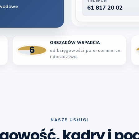
TELEFON
zawodowe
61 817 20 02
OBSZARÓW WSPARCIA
6
od księgowości po e-commerce
i doradztwo.
NASZE USŁUGI
gowość, kadry i po