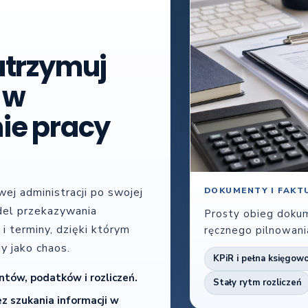
utrzymuj
 w
ie pracy
j administracji po swojej
DOKUMENTY I FAKT
del przekazywania
Prosty obieg dokum
i terminy, dzięki którym
ręcznego pilnowani
my jako chaos.
KPiR i pełna księgow
ów, podatków i rozliczeń.
Stały rytm rozliczeń
ez szukania informacji w