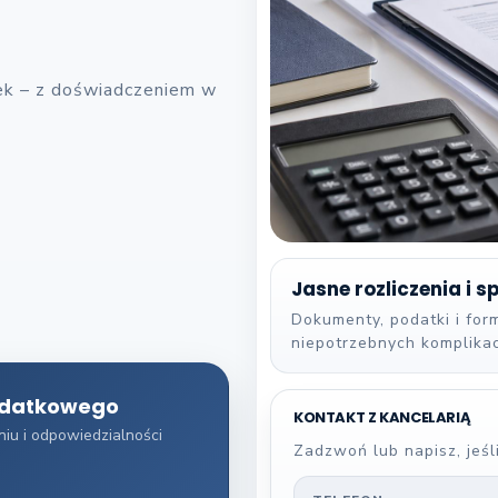
łek – z doświadczeniem w
Jasne rozliczenia i 
Dokumenty, podatki i fo
niepotrzebnych komplikac
odatkowego
KONTAKT Z KANCELARIĄ
iu i odpowiedzialności
Zadzwoń lub napisz, jeśl