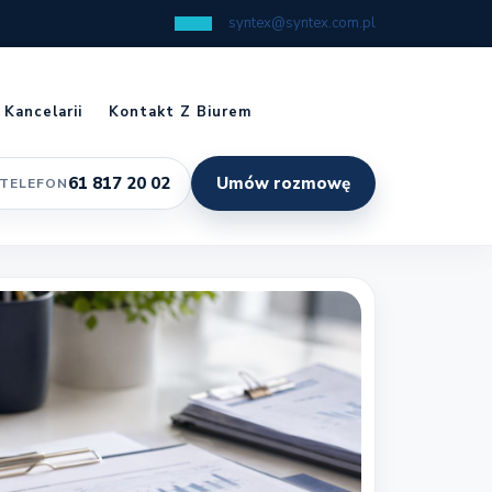
syntex@syntex.com.pl
 Kancelarii
Kontakt Z Biurem
61 817 20 02
Umów rozmowę
TELEFON