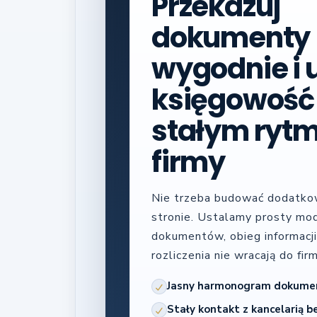
Przekazuj
dokumenty
wygodnie i 
księgowość
stałym rytm
firmy
Nie trzeba budować dodatkowe
stronie. Ustalamy prosty mo
dokumentów, obieg informacji 
rozliczenia nie wracają do fir
Jasny harmonogram dokument
Stały kontakt z kancelarią b