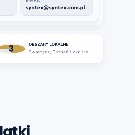
E-MAIL
syntex@syntex.com.pl
OBSZARY LOKALNE
3
Swarzędz, Poznań i okolice.
datki