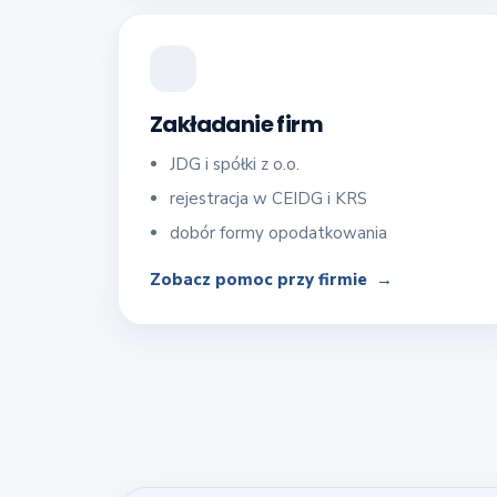
Zakładanie firm
JDG i spółki z o.o.
rejestracja w CEIDG i KRS
dobór formy opodatkowania
Zobacz pomoc przy firmie