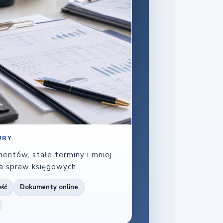
URY
entów, stałe terminy i mniej
a spraw księgowych.
ość
Dokumenty online