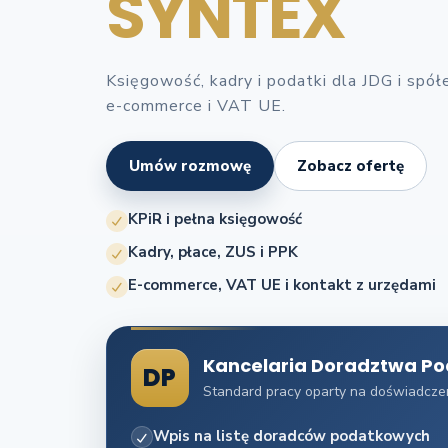
SYNTEX
Księgowość, kadry i podatki dla JDG i spó
e-commerce i VAT UE.
Umów rozmowę
Zobacz ofertę
KPiR i pełna księgowość
Kadry, płace, ZUS i PPK
E-commerce, VAT UE i kontakt z urzędami
Kancelaria Doradztwa P
DP
Standard pracy oparty na doświadczen
Wpis na listę doradców podatkowych