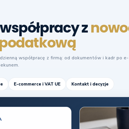
 współpracy z
nowo
 podatkową
dzienną współpracę z firmą: od dokumentów i kadr po e-
piekunem.
ce
E-commerce i VAT UE
Kontakt i decyzje
A